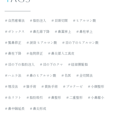
＃自然癒着法
＃脂肪注入
＃目頭切開
＃ヒアルロン酸
＃ボトックス
＃鼻孔縁下降
＃鼻翼挙上
＃鼻柱挙上
＃鷲鼻修正
＃涙袋 ヒアルロン酸
＃目の下のヒアルロン酸
＃鼻柱下降
＃他院修正
＃鼻尖部人工真皮
＃目の下の脂肪注入
＃目の下のクマ
＃経結膜脱脂
＃ハムラ法
＃鼻のヒアルロン酸
＃名医
＃全切開法
＃埋没法
＃猫手術
＃貴族手術
＃プロテーゼ
＃小顔整形
＃糸リフト
＃脂肪吸引
＃鼻整形
＃二重整形
＃小鼻縮小
＃鼻中隔延長
＃鼻尖形成