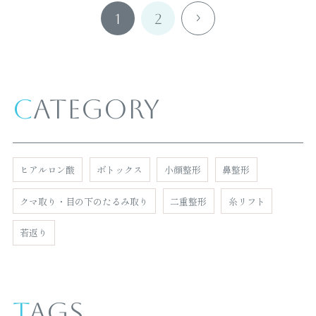
投
1
2
稿
の
ペ
ー
ジ
送
Category
り
ヒアルロン酸
ボトックス
小顔整形
鼻整形
クマ取り・目の下のたるみ取り
二重整形
糸リフト
若返り
Tags