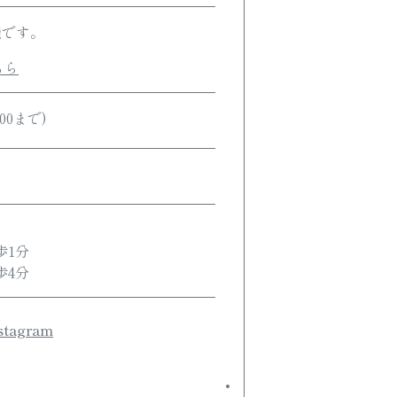
能です。
ちら
:00まで)
歩1分
歩4分
tagram