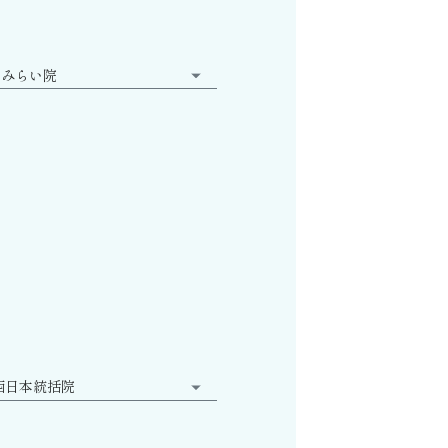
とみらい院
西日本統括院