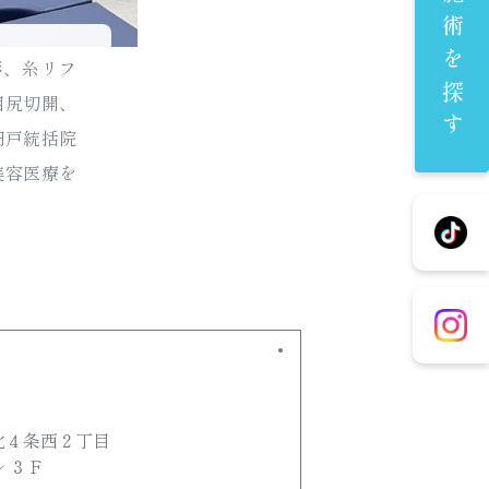
施術を探す
形、糸リフ
目尻切開、
円戸統括院
美容医療を
北４条西２丁目
 ３Ｆ