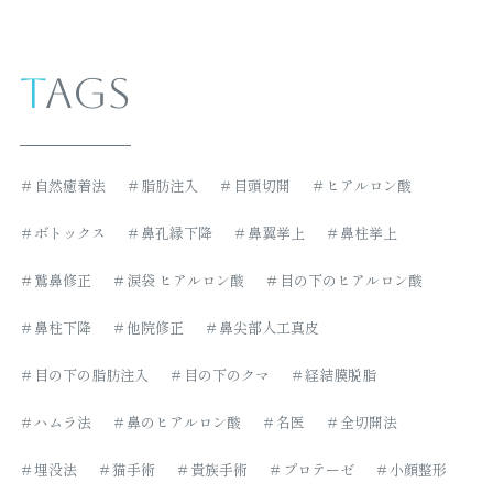
Tags
＃自然癒着法
＃脂肪注入
＃目頭切開
＃ヒアルロン酸
＃ボトックス
＃鼻孔縁下降
＃鼻翼挙上
＃鼻柱挙上
＃鷲鼻修正
＃涙袋 ヒアルロン酸
＃目の下のヒアルロン酸
＃鼻柱下降
＃他院修正
＃鼻尖部人工真皮
＃目の下の脂肪注入
＃目の下のクマ
＃経結膜脱脂
＃ハムラ法
＃鼻のヒアルロン酸
＃名医
＃全切開法
＃埋没法
＃猫手術
＃貴族手術
＃プロテーゼ
＃小顔整形