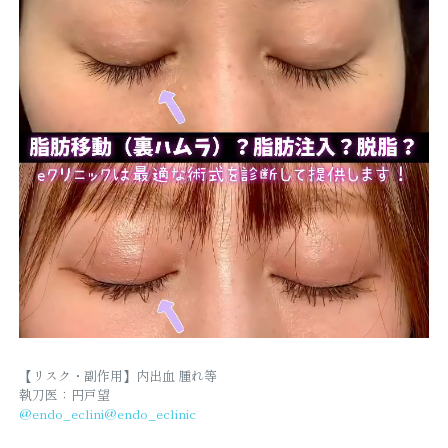
【リスク・副作用】内出血 腫れ等
執刀医：円戸望
@endo_eclini
@endo_eclinic