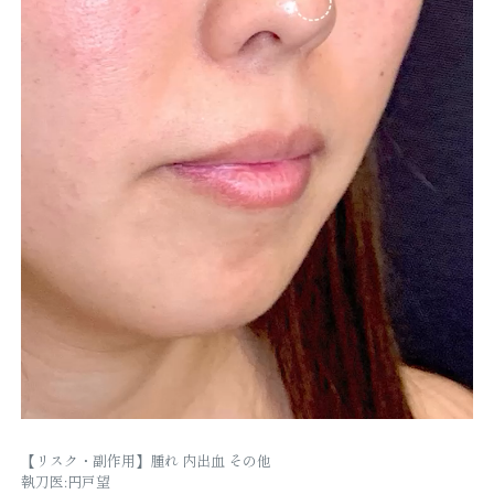
【リスク・副作用】腫れ 内出血 その他
執刀医:円戸望