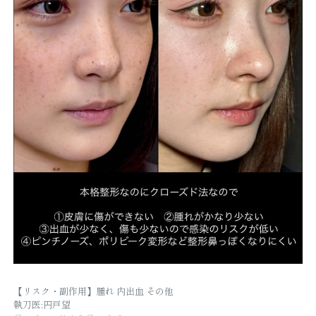
【リスク・副作用】腫れ 内出血 その他
執刀医:円戸望