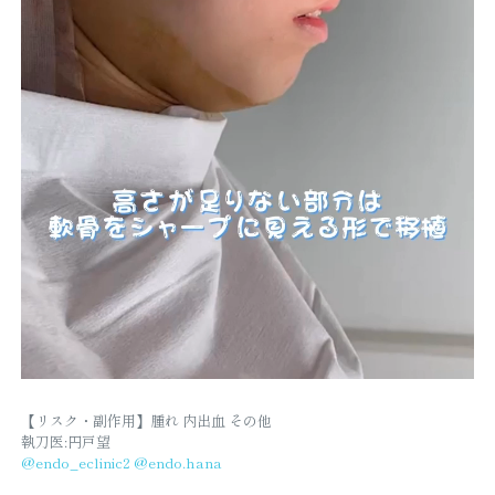
【リスク・副作用】腫れ 内出血 その他
執刀医:円戸望
@endo_eclinic2
@endo.hana