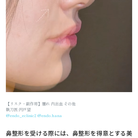
【リスク・副作用】腫れ 内出血 その他
執刀医:円戸望
@endo_eclinic2
@endo.hana
鼻整形を受ける際には、鼻整形を得意とする美