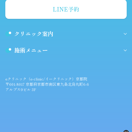
LINE予約
クリニック案内
施術メニュー
eクリニック（e-clinic/イークリニック）京都院
〒601-8017 京都府京都市南区東九条北烏丸町6-6
アルプス9ビル 3F