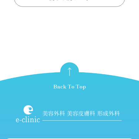
Back To Top