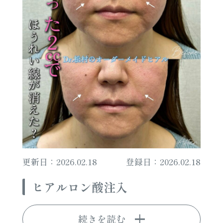
更新日：2026.02.18
登録日：2026.02.18
ヒアルロン酸注入
続きを読む