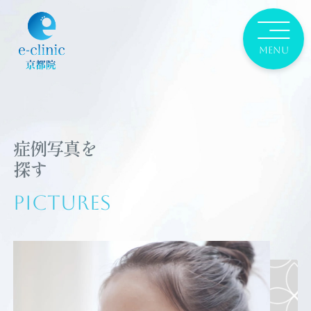
症例写真を
探す
Pictures