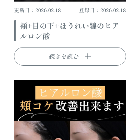
更新日：2026.02.18
登録日：2026.02.18
頬+目の下+ほうれい線のヒア
ルロン酸
続きを読む