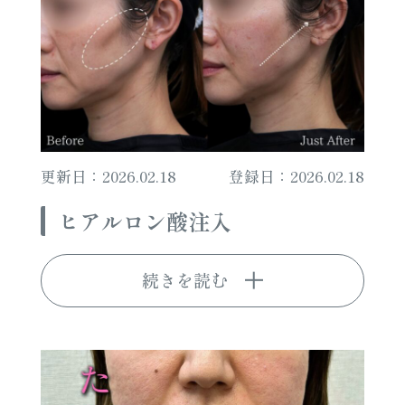
更新日：2026.02.18
登録日：2026.02.18
ヒアルロン酸注入
続きを読む