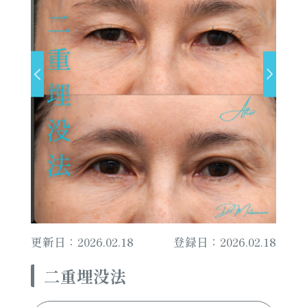
更新日：2026.02.18
登録日：2026.02.18
二重埋没法