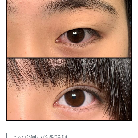
この症例の施術詳細