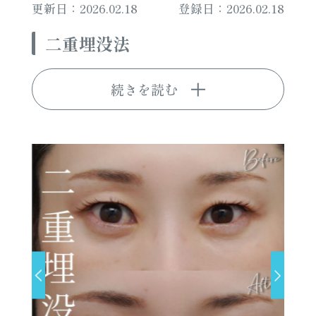
更新日：2026.02.18
登録日：2026.02.18
二重埋没法
続きを読む