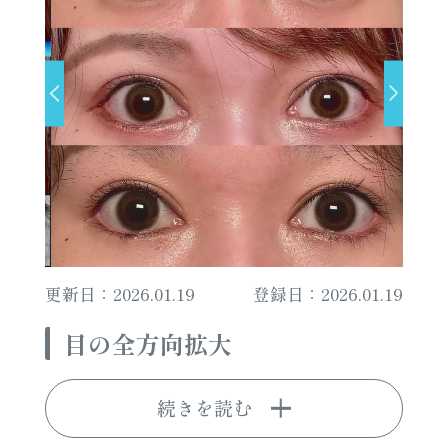
更新日：2026.01.19
登録日：2026.01.19
目の全方向拡大
続きを読む