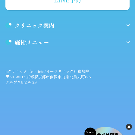
LINE予約
クリニック案内
施術メニュー
eクリニック（e-clinic/イークリニック）京都院
〒601-8017 京都府京都市南区東九条北烏丸町6-6
アルプス9ビル 3F