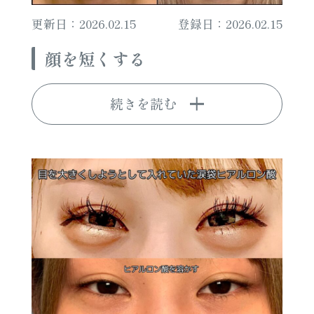
更新日：2026.02.15
登録日：2026.02.15
顔を短くする
続きを読む