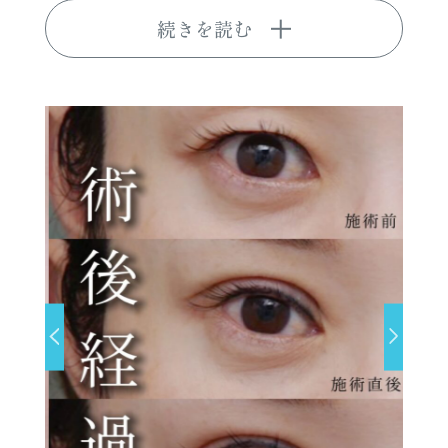
続きを読む