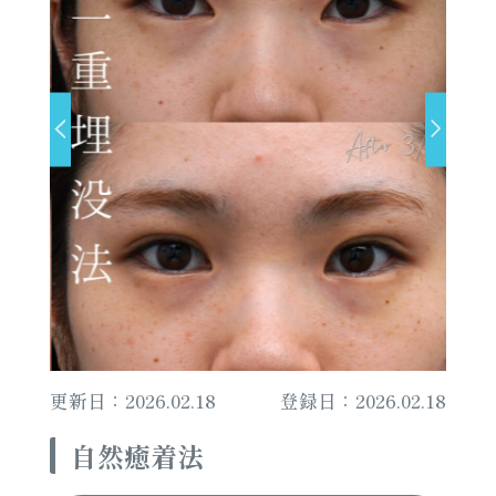
更新日：2026.02.18
登録日：2026.02.18
自然癒着法