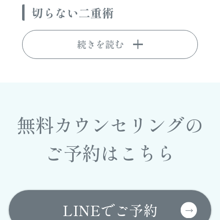
切らない二重術
続きを読む
無料カウンセリングの
ご予約はこちら
LINEでご予約