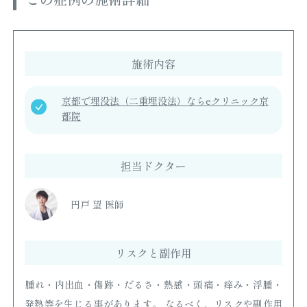
施術内容
京都で埋没法（二重埋没法）ならeクリニック京
都院
担当ドクター
円戸 望 医師
リスクと副作用
腫れ・内出血・傷跡・だるさ・熱感・頭痛・痒み・浮腫・
発熱等を生じる事があります。 なるべく、リスクや副作用