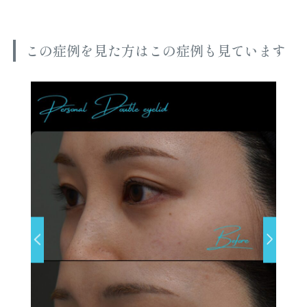
この症例を見た方はこの症例も見ています