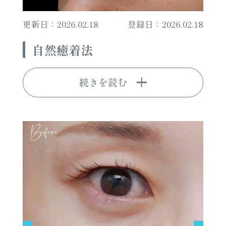
更新日：2026.02.18
登録日：2026.02.18
自然癒着法
続きを読む