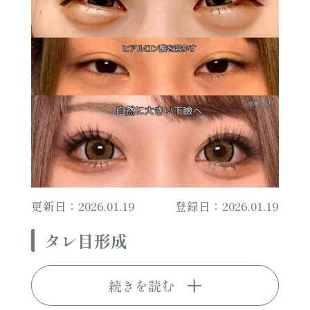
更新日：2026.01.19
登録日：2026.01.19
タレ目形成
続きを読む