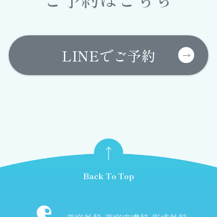
LINEでご予約
Back To Top