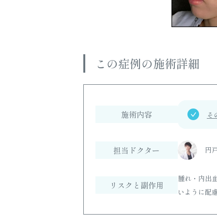
この症例の施術詳細
施術内容
そ
担当ドクター
円戸
腫れ・内出
リスクと副作用
いように配