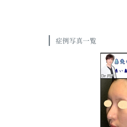
症例写真一覧