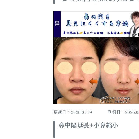
更新日：2026.01.19
登録日：2026.02
鼻中隔延長+小鼻縮小