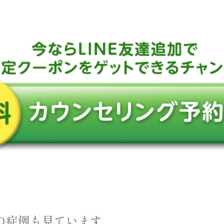
の症例も見ています