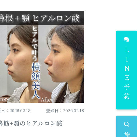
LINE予約
日：2026.02.18
登録日：2026.02.18
鼻筋+顎のヒアルロン酸