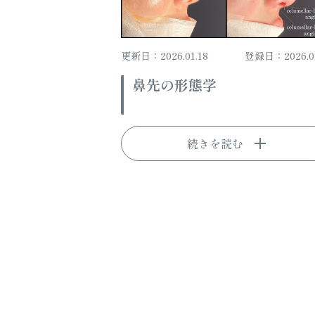
更新日：2026.01.18
登録日：2026.01
鼻先の形態学
続きを読む