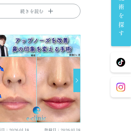
施術を探す
続きを読む
日：2026.01.18
登録日：2026.01.18