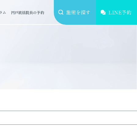
施術を探す
LINE予約
ラム
円戸統括院長の予約