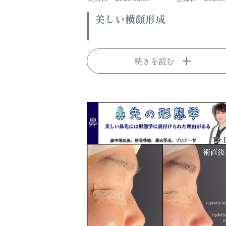
美しい横顔形成
続きを読む