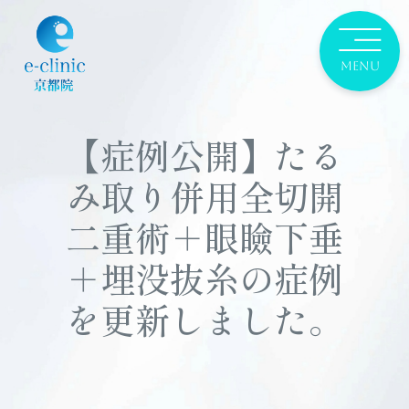
【症例公開】たる
み取り併用全切開
二重術＋眼瞼下垂
＋埋没抜糸の症例
を更新しました。