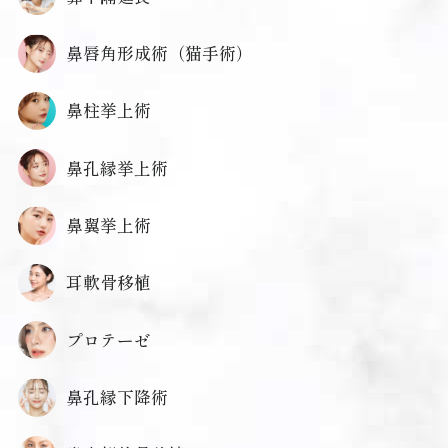
鼻唇角形成術（猫手術）
鼻柱挙上術
鼻孔縁挙上術
鼻翼挙上術
耳軟骨移植
プロテーゼ
鼻孔縁下降術