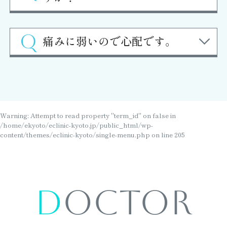
痛みに弱いので心配です。
Warning
: Attempt to read property "term_id" on false in
/home/ekyoto/eclinic-kyoto.jp/public_html/wp-
content/themes/eclinic-kyoto/single-menu.php
on line
205
D
octor