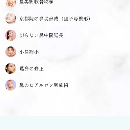
鼻尖部軟骨移植
京都院の鼻尖形成（団子鼻整形）
切らない鼻中隔延長
小鼻縮小
鷲鼻の修正
鼻のヒアルロン酸施術