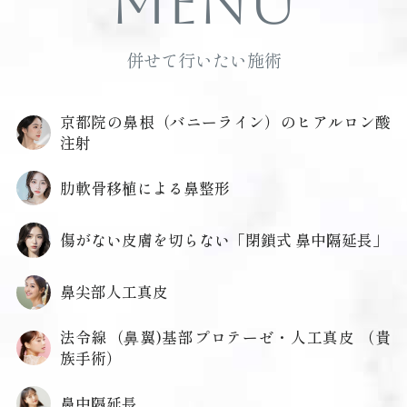
Menu
併せて行いたい施術
京都院の鼻根（バニーライン）のヒアルロン酸
注射
肋軟骨移植による鼻整形
傷がない皮膚を切らない「閉鎖式 鼻中隔延長」
鼻尖部人工真皮
法令線（⿐翼)基部プロテーゼ・人工真皮 （貴
族手術）
鼻中隔延長