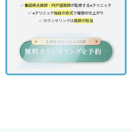
✅
飯田秀夫医師・円戸望医師
が監修するeクリニック
✅ eクリニック
独自の術式
で理想の仕上がり
✅ カウンセリングは
医師が担当