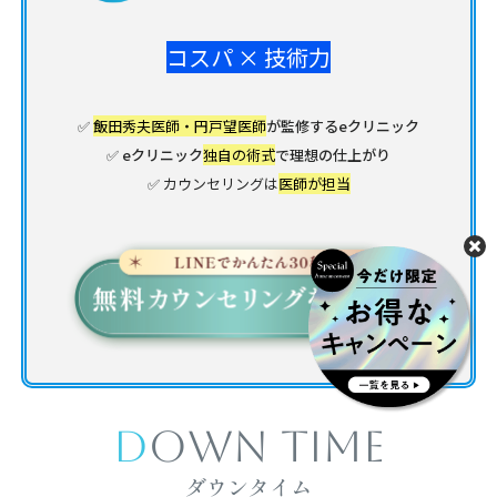
コスパ × 技術力
✅
飯田秀夫医師・円戸望医師
が監修するeクリニック
✅ eクリニック
独自の術式
で理想の仕上がり
✅ カウンセリングは
医師が担当
DOWN TIME
ダウンタイム