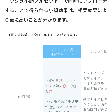
ニック式小顔フルセット」で同時にアプローチ
することで得られる小顔効果は、相乗効果によ
り更に高いことが分かります。
→下記の表は横にスクロールすることができます。
eクリニック式
糸リフト単体
小顔フルセット
リフトアップによ
てフェイスライン
小顔効果
◎
、リフト
たるみ改善や小顔
アップ効果
◎
、持続
果が期待できます
力
◎
施術特徴
顔のサイズ自体を
3つの施術の相乗効果
さくしたい場合に
で理想のフェイスラ
脂肪吸引で余分な